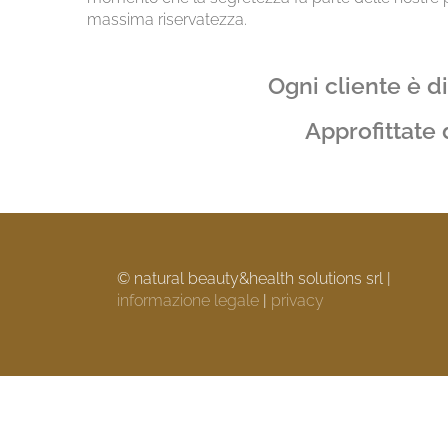
massima riservatezza.
Ogni cliente è d
Approfittate
© natural beauty&health solutions srl |
informazione legale
|
privacy