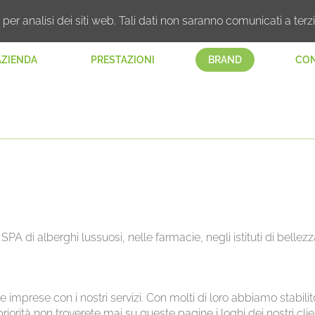
per analisi dei siti web. Tali dati non saranno comunicati a terzi
AZIENDA
PRESTAZIONI
BRAND
CON
e SPA di alberghi lussuosi, nelle farmacie, negli istituti di belle
e imprese con i nostri servizi. Con molti di loro abbiamo stabili
tà non troverete mai su queste pagine i loghi dei nostri clienti, t