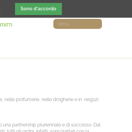
DE
IT
EN
FR
.
Sono d'accordo
TATTI
zza, nelle profumerie, nelle drogherie e in negozi
to una partnership pluriennale e di successo. Dal
utti gli ordini, infatti, sono trattati con la