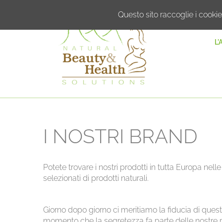
Questo sito raccoglie i cookie 
L'
I NOSTRI BRAND
Potete trovare i nostri prodotti in tutta Europa nell
selezionati di prodotti naturali.
Giorno dopo giorno ci meritiamo la fiducia di quest
momento che la segretezza fa parte delle nostre priori